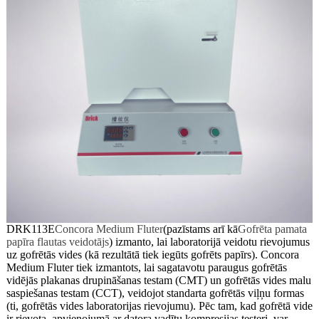
DRK113E
Concora Medium Fluter
(pazīstams arī kā
Gofrēta pamata
papīra flautas veidotājs
) izmanto, lai laboratorijā veidotu rievojumus
uz gofrētās vides (kā rezultātā tiek iegūts gofrēts papīrs). Concora
Medium Fluter tiek izmantots, lai sagatavotu paraugus gofrētās
vidējās plakanas drupināšanas testam (CMT) un gofrētās vides malu
saspiešanas testam (CCT), veidojot standarta gofrētās viļņu formas
(ti, gofrētās vides laboratorijas rievojumu). Pēc tam, kad gofrētā vide
ir rievota, apvienojumā ar datora vadītu kompresijas testeri, var