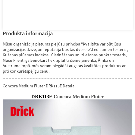
Produkta informācija
Mūsu organizācija pieturas pie jūsu principa "Kvalitāte var būt jūsu
organizācijas dzīve, un reputācija būs tās dvēsele".
Led Lumen testeris
,
Kušanas plūsmas indekss
,
Cietināšanas un izliešanas punkta testeris
,
Mūsu klienti galvenokārt tiek izplatīti Ziemeļamerikā, Āfrikā un
Austrumeiropā. mēs varam piegādāt augstas kvalitātes produktus ar
ļoti konkurētspējīgu cenu.
Concora Medium Fluter DRK113E Detaļa:
DRK113
E
Concora Medium Fluter