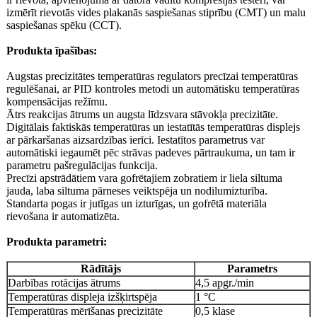
izmērīt rievotās vides plakanās saspiešanas stiprību (CMT) un malu
saspiešanas spēku (CCT).
Produkta īpašības:
Augstas precizitātes temperatūras regulators precīzai temperatūras
regulēšanai, ar PID kontroles metodi un automātisku temperatūras
kompensācijas režīmu.
Ātrs reakcijas ātrums un augsta līdzsvara stāvokļa precizitāte.
Digitālais faktiskās temperatūras un iestatītās temperatūras displejs
ar pārkaršanas aizsardzības ierīci. Iestatītos parametrus var
automātiski iegaumēt pēc strāvas padeves pārtraukuma, un tam ir
parametru pašregulācijas funkcija.
Precīzi apstrādātiem vara gofrētajiem zobratiem ir liela siltuma
jauda, ​​laba siltuma pārneses veiktspēja un nodilumizturība.
Standarta pogas ir jutīgas un izturīgas, un gofrētā materiāla
rievošana ir automatizēta.
Produkta parametri:
Rādītājs
Parametrs
Darbības rotācijas ātrums
4,5 apgr./min
Temperatūras displeja izšķirtspēja
1 °C
Temperatūras mērīšanas precizitāte
0,5 klase