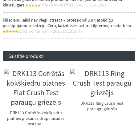
ķīniešu gars.
Marko no Alžīrijas - 2015.06.09 12:42
Mūsdienu laikā nav viegli atrast tik profesionālu un atbildīgu
pakalpojumu sniedzēju. Ceru, ka izdosies uzturēt ilgtermiņa sadarbību.
Ēriks no Kannām - 2016.10.13 10:47
Saistītie produkti
DRK113 Ring Crush Test
paraugu griezējs
DRK113 Gofrētās kokšķiedru
plātnes plakanās drupināšanas
tests sa...