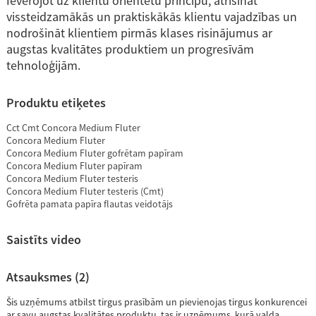
Ievērojot uz klientu orientētu principu, atrisināt
vissteidzamākās un praktiskākās klientu vajadzības un
nodrošināt klientiem pirmās klases risinājumus ar
augstas kvalitātes produktiem un progresīvām
tehnoloģijām.
Produktu etiķetes
Cct Cmt Concora Medium Fluter
Concora Medium Fluter
Concora Medium Fluter gofrētam papīram
Concora Medium Fluter papīram
Concora Medium Fluter testeris
Concora Medium Fluter testeris (Cmt)
Gofrēta pamata papīra flautas veidotājs
Saistīts video
Atsauksmes (2)
Šis uzņēmums atbilst tirgus prasībām un pievienojas tirgus konkurencei
ar savu augstas kvalitātes produktu, tas ir uzņēmums, kurā valda