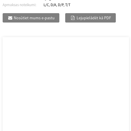
Apmaksas noteikumi:
L/C, D/A, D/P, T/T
Nosūtiet mums e-pastu
Lejupielādēt kā PDF