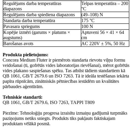
Regulējams darba temperatūras
Telpas temperatūra – 200
diapazons
°C
Regulējams darba spiediena diapazons
(49–108) N
Standarta darba temperatūra
175 °C
Pavasara spriegums
100 N
Kopējie izmēri (garums × platums ×
Aptuveni 56 × 41 × 64
augstums)
cm
Barošanas avots
AC 220V ± 5%, 50 Hz
Produkta pielietojums:
Concora Medium Fluter ir piemērots standarta rievotu viļņu formu
veidošanai (ti, gofrētās vides laboratorijas rievēšanai), mērot gofrētās
vides plakano saspiešanas spēku. Tas atbilst tādiem standartiem kā
QB 1061, GB/T 2679.6 un ISO 7263. Tā ir ideāla testēšanas iekārta
papīra rūpnīcām, zinātniskās pētniecības iestādēm un kvalitātes
pārbaudes aģentūrām.
Tehniskie standarti:
QB 1061, GB/T 2679.6, ISO 7263, TAPPI T809
Piezīme: Tehnoloģiju progresa izraisītu izmaiņu gadījumā turpmāks
paziņojums netiks sniegts. Produkts tiks pakļauts faktiskajam
produktam vēlākā posmā.