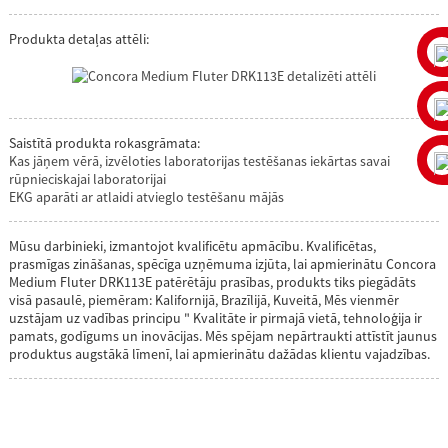
Produkta detaļas attēli:
Saistītā produkta rokasgrāmata:
Kas jāņem vērā, izvēloties laboratorijas testēšanas iekārtas savai
rūpnieciskajai laboratorijai
EKG aparāti ar atlaidi atvieglo testēšanu mājās
Mūsu darbinieki, izmantojot kvalificētu apmācību. Kvalificētas,
prasmīgas zināšanas, spēcīga uzņēmuma izjūta, lai apmierinātu Concora
Medium Fluter DRK113E patērētāju prasības, produkts tiks piegādāts
visā pasaulē, piemēram: Kalifornijā, Brazīlijā, Kuveitā, Mēs vienmēr
uzstājam uz vadības principu " Kvalitāte ir pirmajā vietā, tehnoloģija ir
pamats, godīgums un inovācijas. Mēs spējam nepārtraukti attīstīt jaunus
produktus augstākā līmenī, lai apmierinātu dažādas klientu vajadzības.