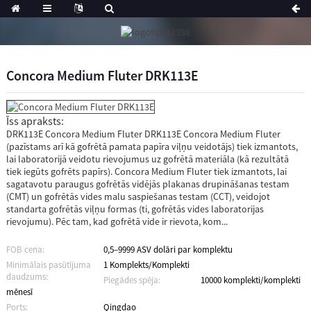
Concora Medium Fluter DRK113E
Īss apraksts:
DRK113E Concora Medium Fluter DRK113E Concora Medium Fluter
(pazīstams arī kā gofrētā pamata papīra viļņu veidotājs) tiek izmantots,
lai laboratorijā veidotu rievojumus uz gofrētā materiāla (kā rezultātā
tiek iegūts gofrēts papīrs). Concora Medium Fluter tiek izmantots, lai
sagatavotu paraugus gofrētās vidējās plakanas drupināšanas testam
(CMT) un gofrētās vides malu saspiešanas testam (CCT), veidojot
standarta gofrētās viļņu formas (ti, gofrētās vides laboratorijas
rievojumu). Pēc tam, kad gofrētā vide ir rievota, kom...
FOB cena:
0,5–9999 ASV dolāri par komplektu
Minimālais pasūtījuma
1 Komplekts/Komplekti
daudzums:
Piegādes spēja:
10000 komplekti/komplekti
mēnesī
Ports:
Qingdao