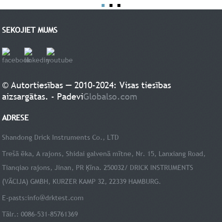
SEKOJIET MUMS
© Autortiesības — 2010-2024: Visas tiesības
aizsargātas. - Padevi
Globalso.com
ADRESE
Shandong Drick Instruments Co., LTD
Trešā ēka, A rajons, Shidai galvenā mītne, Nr. 15, Lanxiang Road,
Tianqiao rajons, Jinan, PR Ķīna. 250032/ DRICK INSTRUMENTS
(VĀCIJA) GMBH, KURZER KAMP 32, 22339 HAMBURG.
E-pasts:
info@drktest.com
Tālr.: 0086-531-85761369